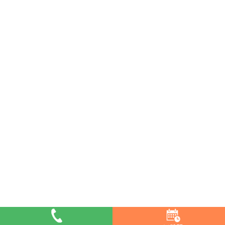
Copyright(c) 2017 鶴見区・鶴見駅で腰痛施術・肩こり施術が評判