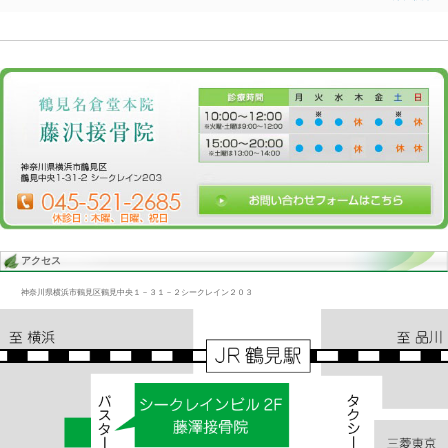
Blog記事一覧
>
未分類
> 腹筋痛/交通事故、後遺症、むち打ち、腰痛
腹筋痛/交通事故、後遺症、むち打ち、腰痛
2015.11.20 | Category:
未分類
腹筋は股関節と密接に関係している
股関節が悪ければ、腹筋に非常に負担がかかる
腹筋が硬くなる
その硬さが腸に伝わる。
«
腹筋/ムチ打ち、交通事故、腰痛、腹痛
臀筋痛/交通