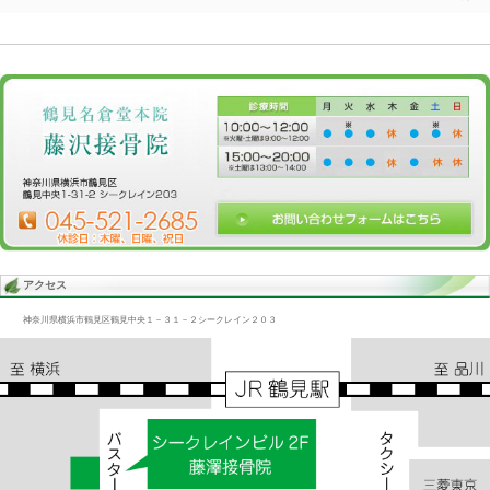
Blog記事一覧
>
未分類
> 頭痛、交通事故/むち打ち、腰痛
頭痛、交通事故/むち打ち、腰痛
2015.12.20 | Category:
未分類
交通事故では頭痛もでれば腰痛もでる
頭痛は頚椎捻挫からがおもだがそれだけではない
背部の挫傷、捻挫からもくる
まれに非常にこじらせた人は足の指や手の指が関係している人もい
«
重症腰痛/交通事故、むち打ち、重症股関節
交通事故、むち