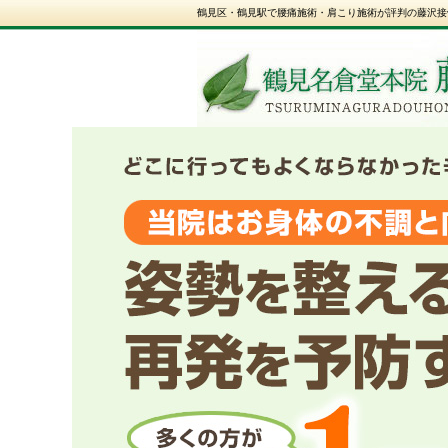
鶴見区・鶴見駅で腰痛施術・肩こり施術が評判の藤沢接