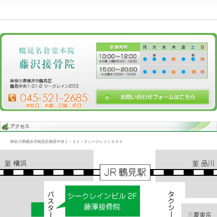
Blog記事一覧
>
未分類
> 小さな症状/大病、交通事故むちうち、しび
小さな症状/大病、交通事故むちうち、しびれ
2016.04.08 | Category:
未分類
昔大阪大学医学部の先生が「大病の前の小さな症状」という本を出
また1000円札にもなっている日本の大医学者野口英世博士は
「全ての病気は血液の循環が上手くいかないからだ」と言ったそう
偉い先生のいう事は私達も無視せずに体の管理をしていきたい。
«
体の声/交通事故むち打ち、首、背、腰、股
交通事故ムチウ
関節