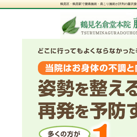
鶴見区・鶴見駅で腰痛施術・肩こり施術が評判の藤沢接