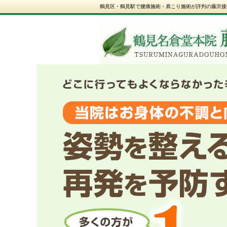
鶴見区・鶴見駅で腰痛施術・肩こり施術が評判の藤沢接