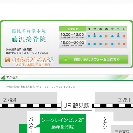
Blog記事一覧
>
未分類
> 首/全体、背中、口内炎、交通事故、
首/全体、背中、口内炎、交通事故、
2016.09.06 | Category:
未分類
前出の方、施術する前体調が悪い時は
10ヶ所くらい口内炎が出来ていたという。
一般的には信じられないことをいう
それが最近は出来なくなっていた。
«
頭蓋/口内炎、交通事故、胸痛、
自律神経の疲