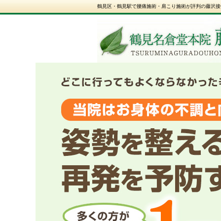
鶴見区・鶴見駅で腰痛施術・肩こり施術が評判の藤沢接