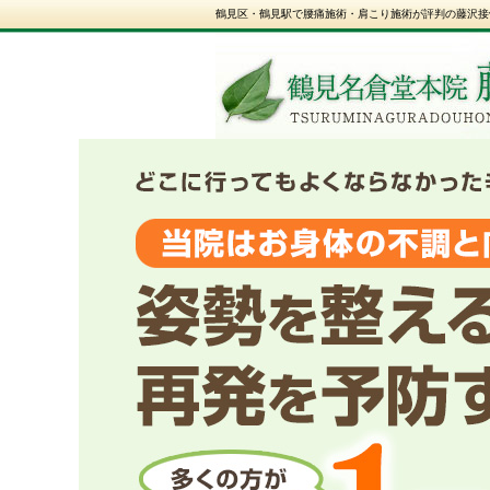
鶴見区・鶴見駅で腰痛施術・肩こり施術が評判の藤沢接