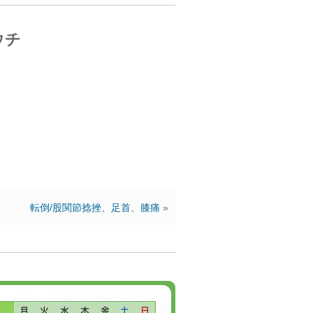
ウチ
転倒/股関節捻挫、足首、膝痛
»