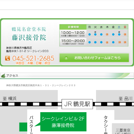
Blog記事一覧
>
未分類
> 足底筋痛/歩行困難、かかと痛、
足底筋痛/歩行困難、かかと痛、
2017.01.12 | Category:
未分類
歩行時にかかとが痛いという人がいる
これは元は足首の捻挫である
細かく言えば距骨と踵骨の捻挫である
大体はかかとの横を施術すれば良い。
«
かかと痛/足首捻挫、下腿痛
足