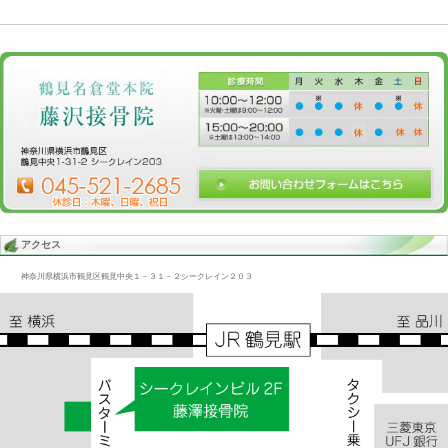
Blog記事一覧
>
未分類
> 足裏問題/足首の腫れ、足首不安
足裏問題/足首の腫れ、足首不安
2017.05.16 | Category:
未分類
足裏がちゃんとつけない状態はまずい
それでは魚の目、タコに発展しかねない
原因は足首の古傷だが股関節も影響している
そこらへんを施術すると「なにこれ！」と感激してる方がいた。
«
足裏不安定/ふくらはぎ痛、膝痛、腰痛
足裏/