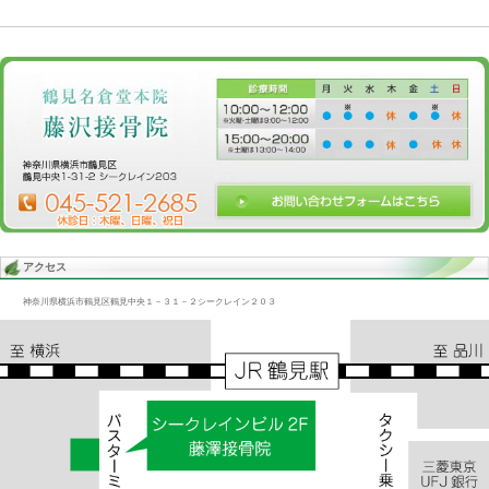
Blog記事一覧
>
未分類
> 腰痛、首痛、肩痛/交通事故、ムチウチ
腰痛、首痛、肩痛/交通事故、ムチウチ
2017.07.11 | Category:
未分類
前出のお客さん曰く若い頃と今回で
2 回目の事故という
難聴になったのは最初の事故の後遺症だったということになる
それは6年後の事になる。
«
頭痛、首痛/肩痛、股関節痛
交通事故後遺症