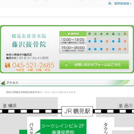
Blog記事一覧
>
未分類
> 股関節捻挫/追突、ムチウチ、交通事故、腰
股関節捻挫/追突、ムチウチ、交通事故、腰痛
2017.07.25 | Category:
未分類
交通事故の追突でも腰痛は起こる
またほとんど一般に認識されてないが股関節の
捻挫も頻繁に生じている
股関節の捻挫は病院でも認識されてないから
放置される。
«
股関節腰痛/追突、太もも痛、交通事故
家族の交通事故