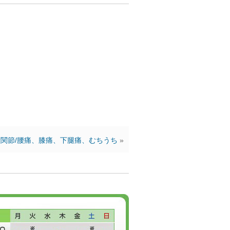
関節/腰痛、膝痛、下腿痛、むちうち
»