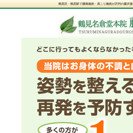
鶴見区・鶴見駅で腰痛施術・肩こり施術が評判の藤沢接