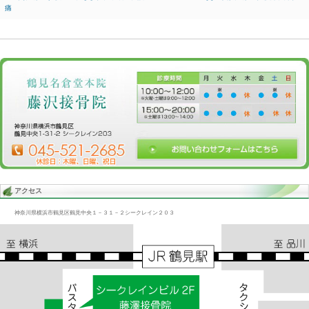
Blog記事一覧
>
未分類
> 肩こり、ムチウチ／頭痛、ドライアイ
肩こり、ムチウチ／頭痛、ドライアイ
2017.10.15 | Category:
未分類
肩こりはムチウチからきてるかたもいる。
ムチウチ後に首を固定していれば
何日かで当面の痛みは取れる
しかし多くの人が悩んだり苦しんだり
してるのは、その後から。
«
追突、肩こり/後遺症、しびれ、不眠症、眼
交
痛