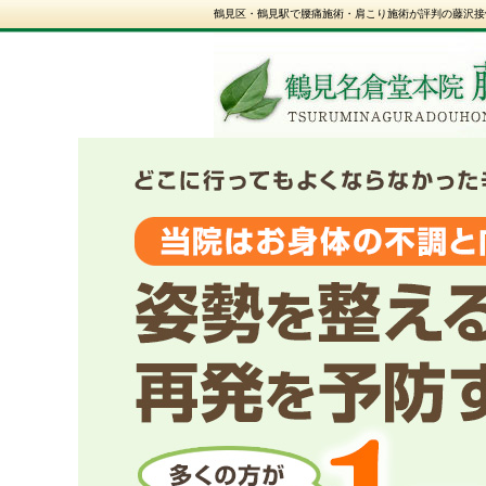
鶴見区・鶴見駅で腰痛施術・肩こり施術が評判の藤沢接