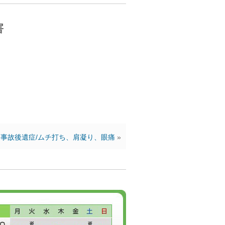
害
事故後遺症/ムチ打ち、肩凝り、眼痛
»