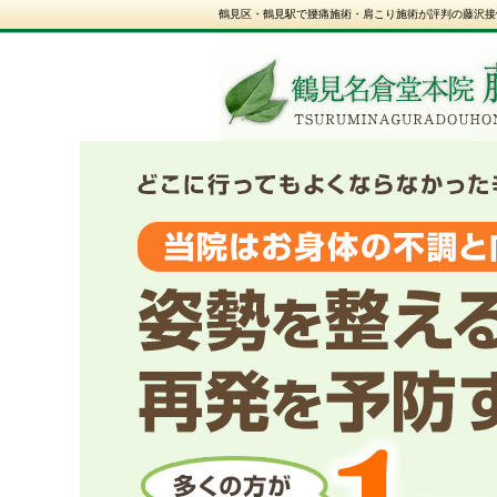
鶴見区・鶴見駅で腰痛施術・肩こり施術が評判の藤沢接