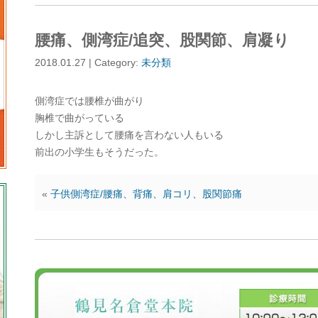
腰痛、側湾症/追突、股関節、肩凝り
2018.01.27 | Category:
未分類
側湾症では腰椎が曲がり
胸椎で曲がっている
しかし主訴として腰痛を言わない人もいる
前出の小学生もそうだった。
«
子供側湾症/腰痛、背痛、肩コリ、股関節痛