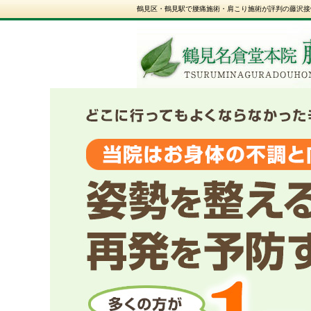
鶴見区・鶴見駅で腰痛施術・肩こり施術が評判の藤沢接