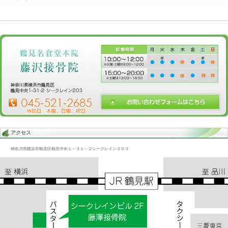
Blog記事一覧
>
未分類
> 足首捻挫/下腿痛、ふくらはぎがつる、腰
足首捻挫/下腿痛、ふくらはぎがつる、腰痛、
2018.03.11 | Category:
未分類
足首はハイヒールを履いて捻挫してることも多い。
足首捻挫を良く治さないといけない。
よくみられるのは腫れた足首の関節。
これでは下腿が、ガチガチになる。
«
足首の腫れ／歩行困難、下腿痛、痺れ、腰
硬い腰/腰痛、
痛、肩コリ