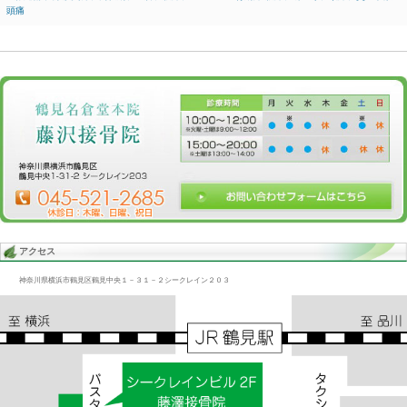
Blog記事一覧
>
未分類
> 尾骶骨の痛み(2)/腰痛、臀筋、
尾骶骨の痛み(2)/腰痛、臀筋、
2018.11.04 | Category:
未分類
尾骶骨のところが痛いという人もある
これが臀筋では取れないという人もいる
これは恥骨尾骨筋の硬直です
これをとると直ぐに楽になる。
«
膝施術最初/股関節、内転筋、Ｏ脚、腰痛、
臀筋痛/腰
頭痛