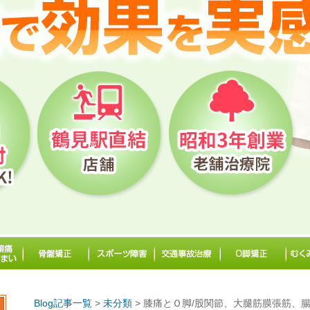
Blog記事一覧
>
未分類
> 膝痛とＯ脚/股関節、大腿筋膜張筋、