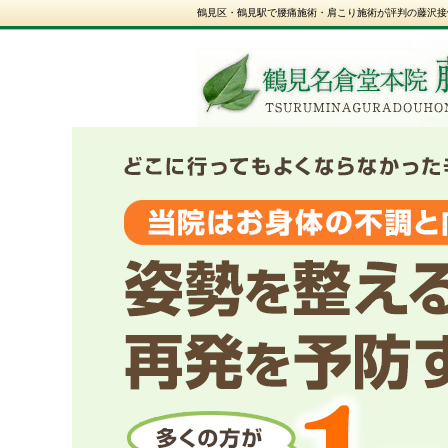
鶴見区・鶴見駅で腰痛施術・肩こり施術が評判の藤沢接