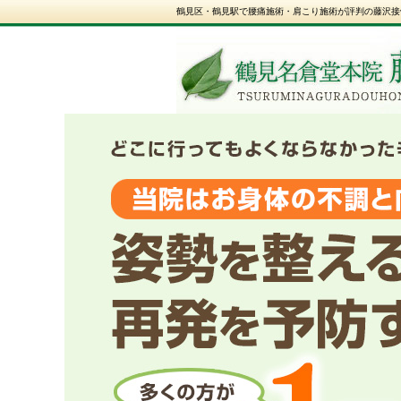
鶴見区・鶴見駅で腰痛施術・肩こり施術が評判の藤沢接