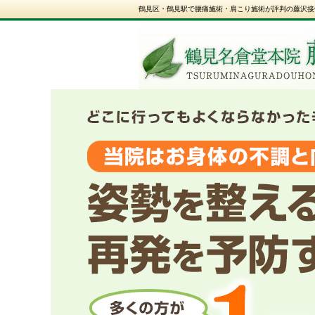
鶴見区・鶴見駅で腰痛施術・肩こり施術が評判の藤沢接