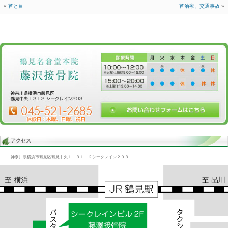
Blog記事一覧
>
未分類
> 首治療、頭痛
首治療、頭痛
2023.04.21 | Category:
未分類
首のズレを全部治す必要があります。
ムチウチから頭痛になっている方が多い。
頭痛薬を毎日飲んで心配だと思っている人も多い。
首から不眠症になっている人も多い。
ほとんどの人は首を治すと
翌日きてよく眠れたと言う人が多い。
«
首と目