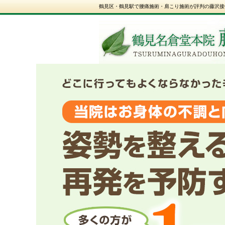
鶴見区・鶴見駅で腰痛施術・肩こり施術が評判の藤沢接