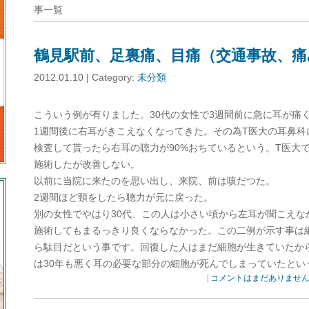
事一覧
鶴見駅前、足裏痛、目痛（交通事故、痛
2012.01.10 | Category:
未分類
こういう例が有りました。30代の女性で3週間前に急に耳が痛
1週間後に右耳がきこえなくなってきた。その為T医大の耳鼻科
検査して貰ったら右耳の聴力が90%おちているという。T医大で
施術したが改善しない。
以前に当院に来たのを思い出し、来院、前は咳だつた。
2週間ほど頸をしたら聴力が元に戻った。
別の女性でやはり30代、この人は小さい頃から左耳が聞こえな
施術してもまるっきり良くならなかった。この二例が示す事は
ら駄目だという事です。回復した人はまだ細胞が生きていたか
は30年も悪く耳の必要な部分の細胞が死んでしまっていたとい
|
コメントはまだありませ