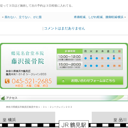
Blog記事一覧
>
未分類
> 治ってきた歩行障害、辛さ、疼痛、痺れ/横
治ってきた歩行障害、辛さ、疼痛、痺れ/横浜
2014.01.16 | Category:
未分類
今迄は辛い、痛い、痺れる部位が臀部、大腿部、下腿部まで
広がりどこが悪いのか解らなくなっていた。
いまは悪いところに痛みが感じられ正常になってきている。
全体の辛さは激減している。
従って３日ほど施術して次の予約は３日程後に入れてる。