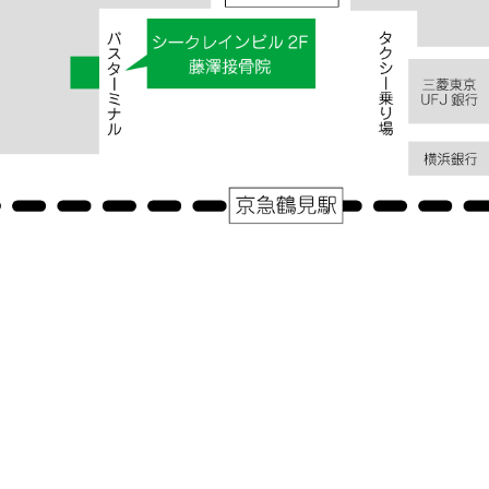
«
座れない、立てない、がに股
疼痛軽減、
|
コメントはまだありません