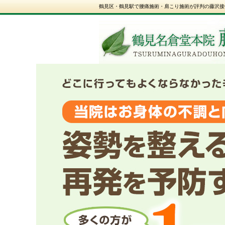
鶴見区・鶴見駅で腰痛施術・肩こり施術が評判の藤沢接