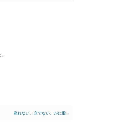
と。
座れない、立てない、がに股
»
ん