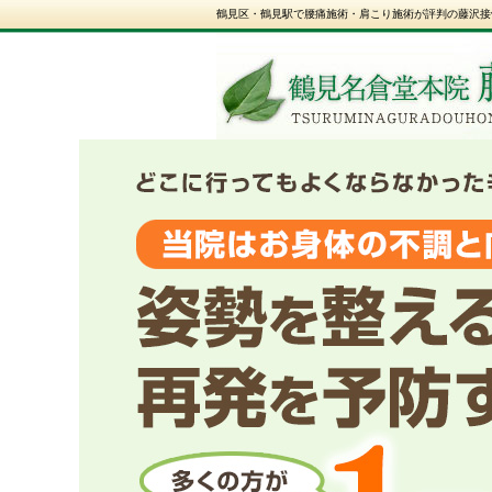
鶴見区・鶴見駅で腰痛施術・肩こり施術が評判の藤沢接