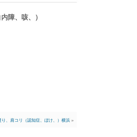
白内障、咳、）
凝り、肩コリ（認知症、ぼけ、）横浜
»
ん