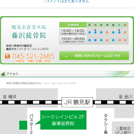
Blog記事一覧
>
未分類
> ぎっくり腰、腰痛の解消/横浜鶴見
ぎっくり腰、腰痛の解消/横浜鶴見
2014.02.25 | Category:
未分類
股関節が悪いままだと大腿四頭筋、大腿二頭筋、内転筋、臀筋等々
ていても、立っていても、歩いていても常に必要以上の働きをしな
ークになり疲れている。それは当然腰の筋肉も同じです。
«
膝、膝痛、腰痛他の痛み/横浜鶴見
|
コメントはまだありません