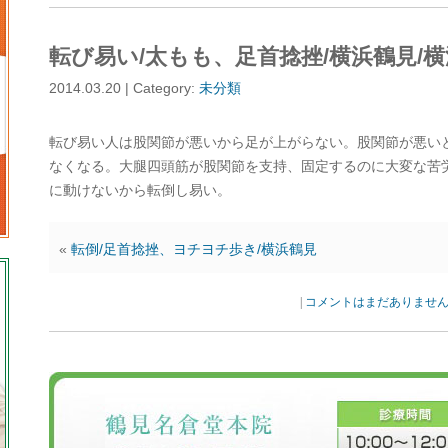
転び易い/太もも、足首捻挫/横浜鶴見/
2014.03.20 | Category:
未分類
転び易い人は股関節が悪いから足が上がらない。股関節が悪い
なくなる。大腿四頭筋が股関節を支持、固定するのに大変な苦
に動けないから転倒し易い。
«
転倒/足首捻挫、ヨチヨチ歩き/横浜鶴見
|
コメントはまだありませ