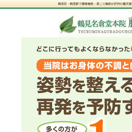
鶴見区・鶴見駅で腰痛施術・肩こり施術が評判の藤沢接