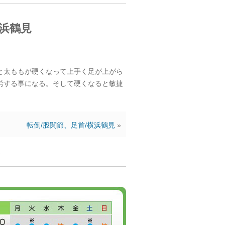
横浜鶴見
と太ももが硬くなって上手く足が上がら
労する事になる。そして硬くなると敏捷
転倒/股関節、足首/横浜鶴見
»
ん