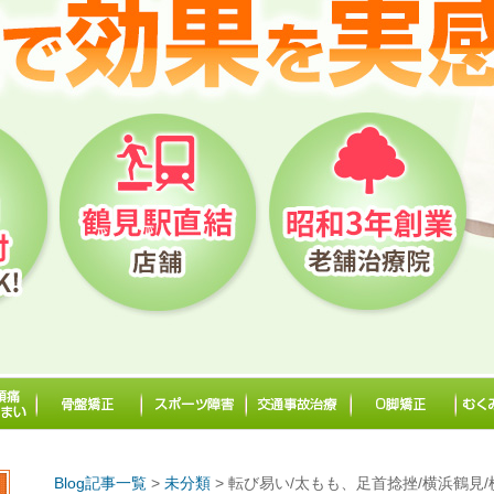
Blog記事一覧
>
未分類
> 転び易い/太もも、足首捻挫/横浜鶴見