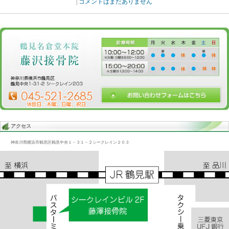
Blog記事一覧
>
未分類
> 腰痛解消/骨盤、仙骨/横浜鶴見駅近
腰痛解消/骨盤、仙骨/横浜鶴見駅近
2014.04.03 | Category:
未分類
仙骨も調整していくと治す度に楽になるのでどんどん良くなるので
くれるので、施術する側としても非常にやり易く、やり甲斐があつ
しまう。
«
卓球選手/膝痛、股関節/横浜鶴見駅すぐ
今日の腰痛
|
コメントはまだありません