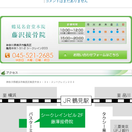
Blog記事一覧
>
未分類
> 下半身、美脚、股関節、ひざ、
下半身、美脚、股関節、ひざ、
2014.04.25 | Category:
未分類
下半身太りりを治すと美脚になる。そのためには股関節、膝、足関
左右施術した方が良い。
«
ゴルフが出来ない/首、背、腰、股関節、足
首
|
コメントはまだありません