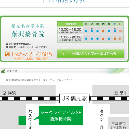
Blog記事一覧
>
未分類
> 腰/腰痛、曲がり、股関節
腰/腰痛、曲がり、股関節
2014.08.25 | Category:
未分類
腰の筋肉でもどこでも硬直したものはどうなるのか、研究者の報告
う、硬直するということは酸素、栄養が細胞に供給されなくなるの
脂肪組織に身体は変換してしまう大したもんだ、脂肪組織なら、、
«
硬直/腰、脚、足
腰の曲が
|
コメントはまだありません