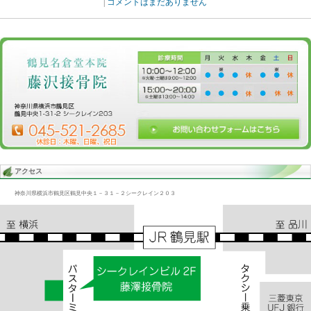
Blog記事一覧
>
未分類
> 腰痛/腰、股関節
腰痛/腰、股関節
2014.10.08 | Category:
未分類
腰が痛いと言って来院した人が1日で傷みがほとんどとれ驚き家に帰
い強引に紹介してきた。母親からみると昔から娘は体が悪く、自分
たいと考えていたという
«
腰痛/ 腰の腫れ
エステテ
|
コメントはまだありません