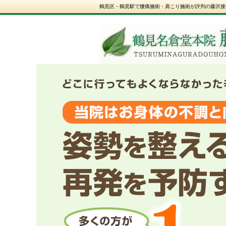
鶴見区・鶴見駅で腰痛施術・肩こり施術が評判の藤沢接