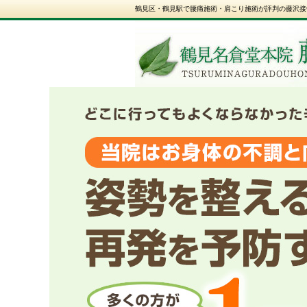
鶴見区・鶴見駅で腰痛施術・肩こり施術が評判の藤沢接