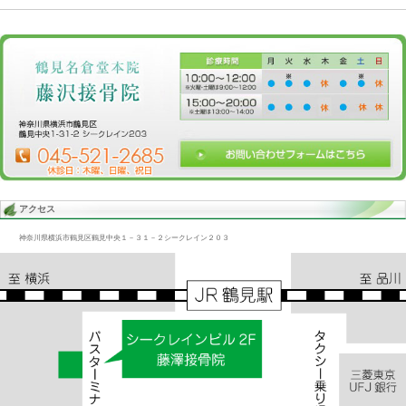
Blog記事一覧
>
未分類
> 転倒/太もも痛、ふくらはぎ痛
転倒/太もも痛、ふくらはぎ痛
2015.01.16 | Category:
未分類
つまずいて転倒に至る事があるが、足が出ないという症状は大腿四
い、股関節のズレが原因で歩きにくいが、そこでむりして、筋肉が
«
転倒原因/下腿部、足関節
つまずき
|
コメントはまだありません