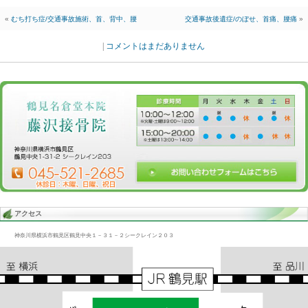
Blog記事一覧
>
未分類
> 交通事故施術/首、背中、腰、股関節
交通事故施術/首、背中、腰、股関節
2015.03.16 | Category:
未分類
交通事故追突で首痛、背中痛、腰痛、股関節痛がある若い人が複数
中々来れない
施術しなくては中々治らない、若いから何とかたまの施術でも仕事
がある、企業
も理解が必要。
«
むち打ち症/交通事故施術、首、背中、腰
交通事故