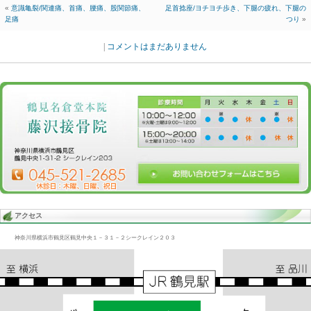
Blog記事一覧
>
未分類
> 思考亀裂、首痛、背痛、腰痛、股関節痛
思考亀裂、首痛、背痛、腰痛、股関節痛
2015.04.17 | Category:
未分類
前出の意識の亀裂、思考の亀裂という方首から背中から腰からどこか
いうと、以前は首とか腰と言っていたが最近では股関節と言う、最
というが、
まだぼけっとできないという。
«
意識亀裂/関連痛、首痛、腰痛、股関節痛、
足首捻座/ヨチ
足痛