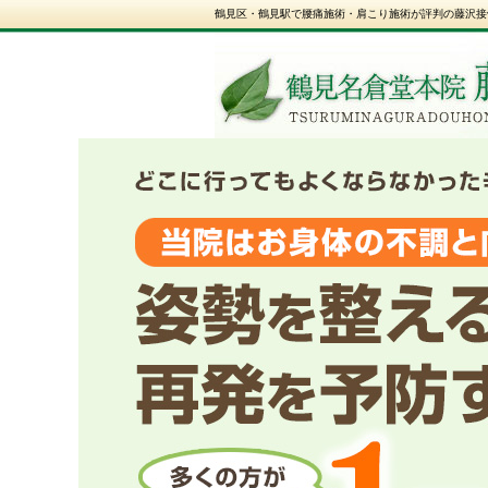
鶴見区・鶴見駅で腰痛施術・肩こり施術が評判の藤沢接