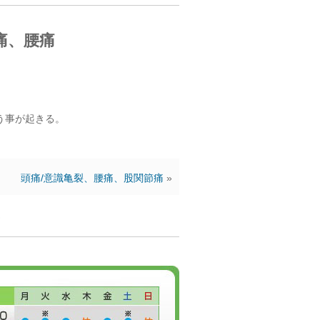
痛、腰痛
う事が起きる。
頭痛/意識亀裂、腰痛、股関節痛
»
ん