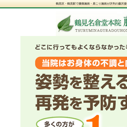
鶴見区・鶴見駅で腰痛施術・肩こり施術が評判の藤沢接