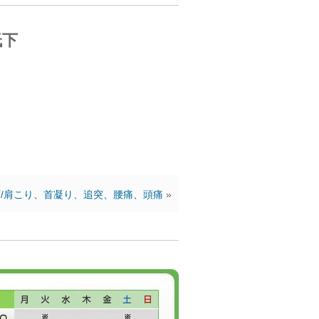
低下
と
/肩こり、首凝り、追突、腰痛、頭痛
»