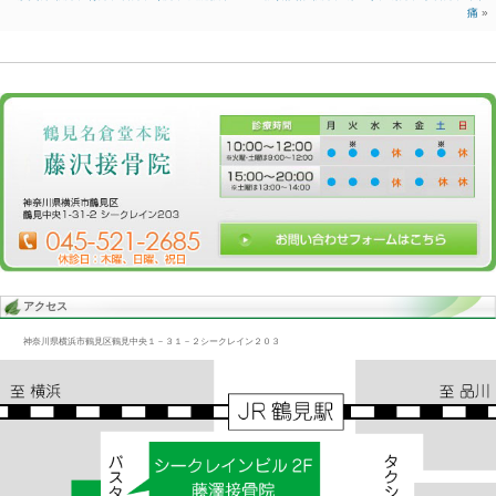
Blog記事一覧
>
未分類
> 機能低下/肩こり、首凝り、追突、腰痛、頭
機能低下/肩こり、首凝り、追突、腰痛、頭痛
2018.01.21 | Category:
未分類
追突で起こるが首、背上部の損傷、ズレは
頭痛をよく招くがバファリンだけでは根本的解決にならない。
頭の機能低下を招いてはいけないので頭痛を出して
身体は教えてくれている、脳細胞に酸素、栄養がこないと
脳細胞は生きていけない。
«
股関節/腰痛、背痛、首痛、頭痛、機能低下
親切設計/腰痛