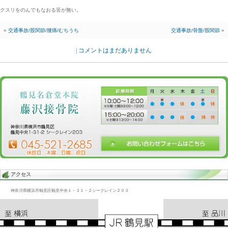
Blog記事一覧
>
未分類
> 腰痛/太もも痛/ふくらはぎ痛/交通事故
腰痛/太もも痛/ふくらはぎ痛/交通事故
2013.01.31 | Category:
未分類
股関節の影響は大変大きいです。
腰痛、大腿部痛、ふくらはぎ痛にまで影響します。
交通事故では股関節を痛めている事が多い。
MRIやCTで診ても解らない。何とも無いといわれる。
クスリをのんでもなおる筈が無い。